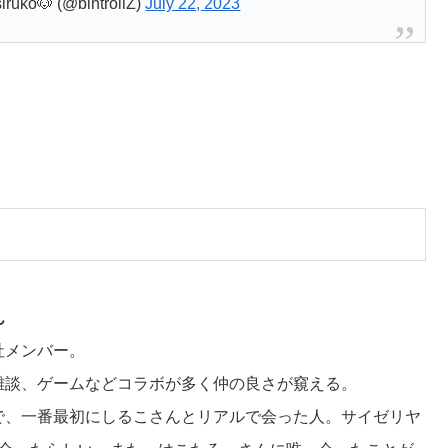
uko🐶 (@bintrollZ)
July 22, 2023
ん
社メンバー。
雑談、ゲームなどコラボが多く仲の良さが窺える。
で、一番最初にしるこさんとリアルで会った人。サイゼリヤ