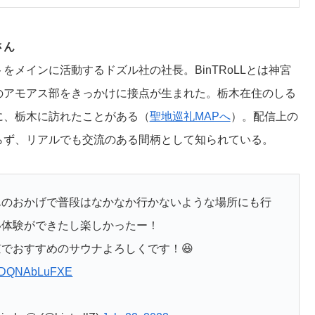
さん
をメインに活動するドズル社の社長。BinTRoLLとは神宮
のアモアス部をきっかけに接点が生まれた。栃木在住のしる
に、栃木に訪れたことがある（
聖地巡礼MAPへ
）。配信上の
らず、リアルでも交流のある間柄として知られている。
んのおかげで普段はなかなか行かないような場所にも行
い体験ができたし楽しかったー！
でおすすめのサウナよろしくです！😆
.co/DQNAbLuFXE