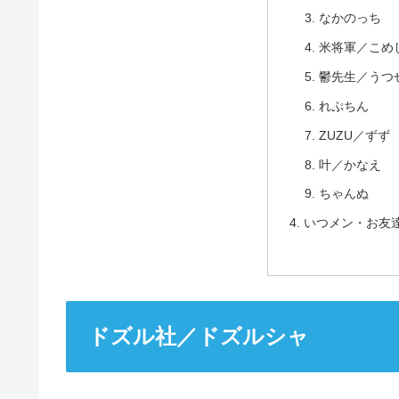
なかのっち
米将軍／こめ
鬱先生／うつ
れぷちん
ZUZU／ずず
叶／かなえ
ちゃんぬ
いつメン・お友
ドズル社／ドズルシャ