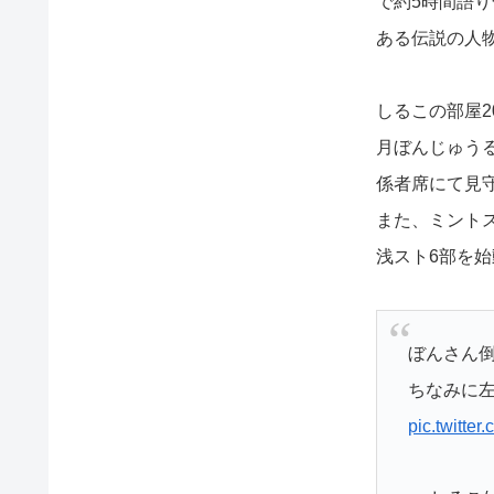
で約5時間語
ある伝説の人
しるこの部屋2
月ぼんじゅう
係者席にて見
また、ミント
浅スト6部を
ぼんさん倒
ちなみに
pic.twitte