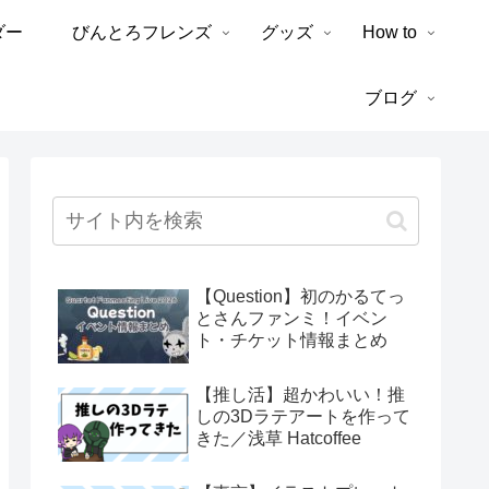
ダー
びんとろフレンズ
グッズ
How to
ブログ
【Question】初のかるてっ
とさんファンミ！イベン
ト・チケット情報まとめ
【推し活】超かわいい！推
しの3Dラテアートを作って
きた／浅草 Hatcoffee