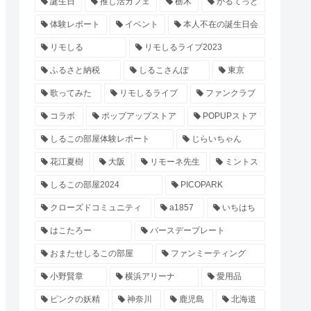
誕生日
推し活カフェ
栃木
かるてっと
体験レポート
イベント
本人不在の誕生日会
リモしる
リモしるライブ2023
ふるさと納税
しるこさんぽ
東京
歌ってみた
リモしるライブ
ファンクラブ
コラボ
ポップアップストア
POPUPストア
しるこの部屋体験レポート
じらいちゃん
花江夏樹
大阪
リモーネ先生
ミントス
しるこの部屋2024
PICOPARK
クローズドコミュニティ
a1857
いちはち
はこたろー
バースデープレート
おまたせしるこの部屋
ファンミーティング
小野賢章
横浜アリーナ
愛用品
ピンクの妖精
神奈川
鹿児島
北海道