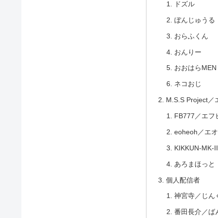
ドズル
ぼんじゅうる
おらふくん
おんりー
おおはらMEN
ネコおじ
M.S.S Proje
FB777／エ
eoheoh／エ
KIKKUN-M
あろまほっと
個人配信者
神宮寺／じん
番田長介／ば