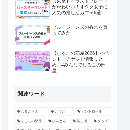
【東京】イラストプレート
がかわいい！オタク女子に
人気の推し活カフェ6選
ブルージーンズの香水を買
ってみた
【しるこの部屋2026】イベ
ント・チケット情報まと
め #みんなでしるこの部
屋
関連ワード
しるこさん
bintroll
ビントロール
しるこの部屋
びんとろ
推し活
グッズ