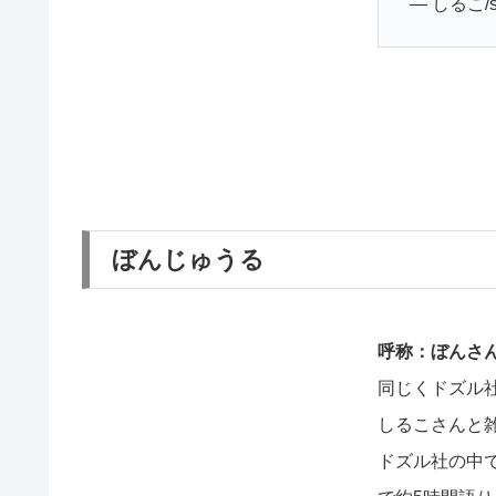
— しるこ/sir
ぼんじゅうる
呼称：ぼんさ
同じくドズル
しるこさんと
ドズル社の中