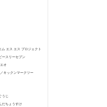
ct／エム エス エス プロジェクト
フビースリーセブン
オエオ
K-II／キックンマークツー
ぐうじ
んだちょうすけ