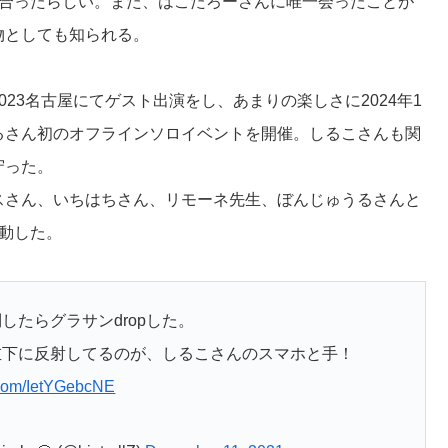
り合ったらしい。また、はこたろーさんに唯一会ったことが
物としても知られる。
023名古屋にてゲスト出演をし、あまりの楽しさに2024年1
るさん初のオフラインソロイベントを開催。しるこさんも関
守った。
スさん、いちはちさん、リモーネ先生、ぼんじゅうるさんと
始動した。
したらグラサンdropした。
左下に反射してるのが、しるこさんのスマホと手！
r.com/IetYGebcNE