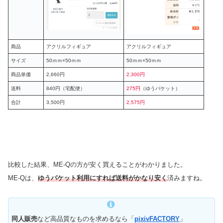
商品
アクリルフィギュア
アクリルフィギュア
サイズ
50ｍｍ×50ｍｍ
50ｍｍ×50ｍｍ
商品単価
2,660円
2,300円
送料
840円（宅配便）
275円
（ゆうパケット）
合計
3,500円
2,575円
比較した結果、ME-Qの方が安く買えることがわかりました。
ME-Qは、
ゆうパケット利用にすれば送料がかなり安く
済みますね。
同人販売
など高品質なものを求めるなら「
pixivFACTORY
」