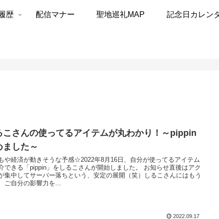
履歴
配信マナー
聖地巡礼MAP
記念日カレン
るこさんの使ってるアイテムが丸わかり！～pippin
めました～
もや経済が動きそうな予感☆2022年8月16日、自分が使ってるアイテム
介できる「pippin」をしるこさんが開始しました。 お知らせ直後はアク
が集中してサーバー落ちという、安定の展開（笑）しるこさんにはもう
、ご自分の影響力を...
2022.09.17