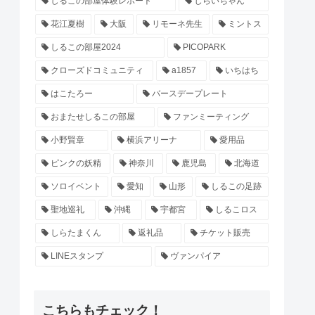
しるこの部屋体験レポート
じらいちゃん
花江夏樹
大阪
リモーネ先生
ミントス
しるこの部屋2024
PICOPARK
クローズドコミュニティ
a1857
いちはち
はこたろー
バースデープレート
おまたせしるこの部屋
ファンミーティング
小野賢章
横浜アリーナ
愛用品
ピンクの妖精
神奈川
鹿児島
北海道
ソロイベント
愛知
山形
しるこの足跡
聖地巡礼
沖縄
宇都宮
しるこロス
しらたまくん
返礼品
チケット販売
LINEスタンプ
ヴァンパイア
こちらもチェック！