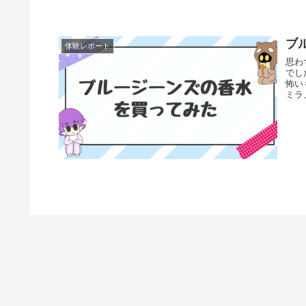
ブ
体験レポート
思わ
でし
怖い
ミラ