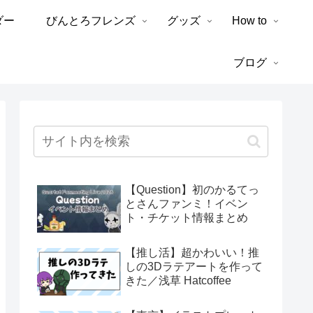
ダー
びんとろフレンズ
グッズ
How to
ブログ
【Question】初のかるてっ
とさんファンミ！イベン
ト・チケット情報まとめ
【推し活】超かわいい！推
しの3Dラテアートを作って
きた／浅草 Hatcoffee