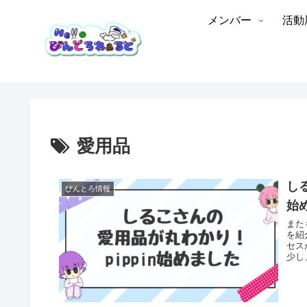
メンバー
活動
愛用品
し
びんとろ情報
始
また
を紹
セス
少し