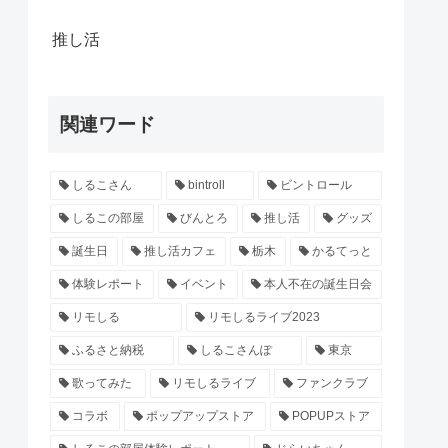
推し活
関連ワード
しるこさん
bintroll
ビントロール
しるこの部屋
びんとろ
推し活
グッズ
誕生日
推し活カフェ
栃木
かるてっと
体験レポート
イベント
本人不在の誕生日会
リモしる
リモしるライブ2023
ふるさと納税
しるこさんぽ
東京
歌ってみた
リモしるライブ
ファンクラブ
コラボ
ポップアップストア
POPUPストア