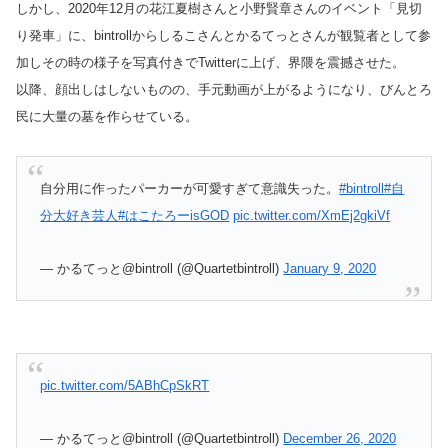
しかし、2020年12月の花江夏樹さんと小野賢章さんのイベント「見切
り発車」に、bintrollからしるこさんとかるてっとさんが観覧者として参
加しその時の様子を写真付きでTwitterに上げ、界隈を震撼させた。
以降、顔出しはしないものの、手元動画が上がるようになり、びんとろ
民に大量の墓を作らせている。
自分用に作ったパーカーが可愛すぎて意識失った。
#bintroll
#自
分大好き芸人
#はこたろーisGOD
pic.twitter.com/XmEj2gkiVf
— かるてっと@bintroll (@Quartetbintroll)
January 9, 2020
pic.twitter.com/5ABhCpSkRT
— かるてっと@bintroll (@Quartetbintroll)
December 26, 2020