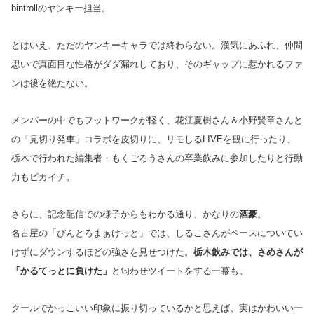
bintrollのヤンキー担当。
とはいえ、ただのヤンキーキャラでは終わらない。漢気にあふれ、仲間
思いで真面目な性格がダダ漏れしており、そのギャップに惹かれるファ
ンは後を絶たない。
メンバーの中でもフットワークが軽く、花江夏樹さん＆小野賢章さんと
の「見切り発車」コラボを皮切りに、リモしるLIVEを観に行ったり、
栃木で行われた編集者・もくごろうさんの卒業飲みに参加したりと行動
力もピカイチ。
さらに、記念配信での様子からもわかる通り、かなりの
酒豪
。
名古屋の「びんとろまぁけっと」では、しるこさんがペースについてい
けずにダウンするほどの強さを見せつけた。
栃木飲みでは、さめさんが
「かるてっとに負けた」
と匂わせツイートをする一幕も。
クールでかっこいい印象に振り切っているかと思えば、実はかわいい一