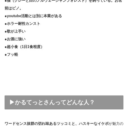
●猫（グレーと白のノルウェージャンフォレスト）を飼っている。お名
前はピノ。
●youtube活動とは別に本業がある
●ホラー耐性カンスト
●歌が上手い
●お酒に強い
●超小食（1日1食程度）
●フッ軽
▶かるてっとさんってどんな人？
ワードセンス抜群の切れ味あるツッコミと、ハスキーなイケボ
が魅力の