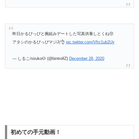
昨日かるぴっぴと腕組みデートした写真供養しとくね😚
アタシのかるぴっぴマジ卍👌
pic.twitter.com/Vfrz1ub2Uy
— しるこ/siruko🐶 (@bintrollZ)
December 28, 2020
初めての手元動画！