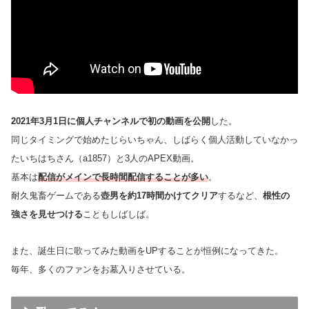
2021年3月1日に個人チャンネルで初の動画を公開
した。
同じタイミングで始めたじらいちゃん、しばらく個人活動していなかっ
たいちはちさん（a1857）と3人のAPEX動画。
基本は
配信がメインで長時間配信することが多い
。
耐久鬼畜ゲームである
壺男を約17時間かけてクリア
するなど、
根性の
強さを見せつける
こともしばしば。
また、誕生日に歌ってみた動画をUPすることが恒例になってきた。
毎年、多くのファンをお墓入りさせている。