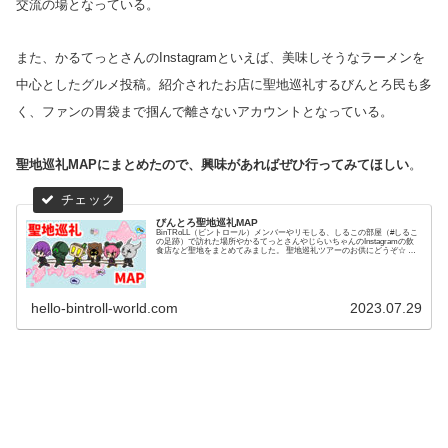
交流の場となっている。
また、かるてっとさんのInstagramといえば、美味しそうなラーメンを
中心としたグルメ投稿。紹介されたお店に聖地巡礼するびんとろ民も多
く、ファンの胃袋まで掴んで離さないアカウントとなっている。
聖地巡礼MAPにまとめたので、興味があればぜひ行ってみてほしい
。
びんとろ聖地巡礼MAP
BinTRoLL（ビントロール）メンバーやリモしる、しるこの部屋（#しるこ
の足跡）で訪れた場所やかるてっとさんやじらいちゃんのInstagramの飲
食店など聖地をまとめてみました。 聖地巡礼ツアーのお供にどうぞ☆ 体
験系は事前予約が必須です...
hello-bintroll-world.com
2023.07.29