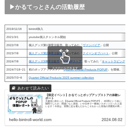
▶かるてっとさんの活動履歴
2019/11/16
bintroll加入
2021/3/1
youtube個人チャンネル開始
2022/7/8
個人グッズ第1弾受注販売、歌ってみた「
ヴァンパイア
」公開
2023/7/8
個人グッズ第2弾受注販売
、歌ってみた「
クイーンオブハート
」公開
2024/7/8
個人グッズ3弾受注販売
／
POPUPストア
、歌ってみた「
キャットラビング
」
スクロールできます
2024/7/18~21
初のポップアップストア「
Quartet Official Products POPUP
」を開催。
2025/7/3~6
Quartet Official Products 2025 summer collection
【限定イベント】かるてっとポップアップストアの体験レ
ポート
大盛況に終わった【Quartet Official Products POPUP】。 4日間という短い
期間でしたが、間違いなく原宿、いや日本で一番熱いスポットだったと思
います！今回は、実際に足を運んだからこそわかった現地の雰囲気や商
品、私の...
hello-bintroll-world.com
2024.08.02