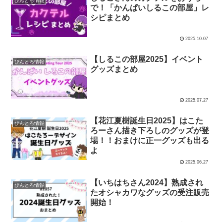
びんとろ情報
で！「かんぱいしるこの部屋」レ
シピまとめ
2025.10.07
【しるこの部屋2025】イベント
びんとろ情報
グッズまとめ
2025.07.27
【花江夏樹誕生日2025】はこた
びんとろ情報
ろーさん描き下ろしのグッズが登
場！！おまけに正一グッズも出る
よ
2025.06.27
【いちはちさん2024】熟成され
びんとろ情報
たオシャカワなグッズの受注販売
開始！