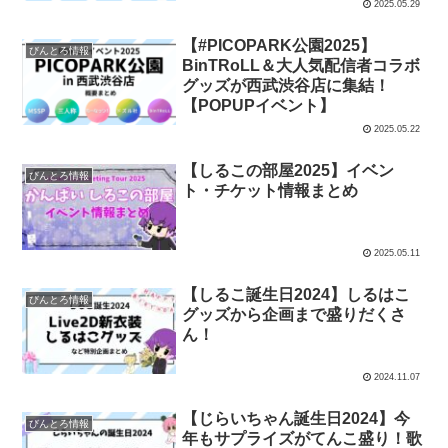
2025.05.29
【#PICOPARK公園2025】
びんとろ情報
BinTRoLL＆大人気配信者コラボ
グッズが西武渋谷店に集結！
【POPUPイベント】
2025.05.22
【しるこの部屋2025】イベン
びんとろ情報
ト・チケット情報まとめ
2025.05.11
【しるこ誕生日2024】しるはこ
びんとろ情報
グッズから企画まで盛りだくさ
ん！
2024.11.07
【じらいちゃん誕生日2024】今
びんとろ情報
年もサプライズがてんこ盛り！歌