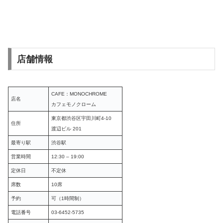
店舗情報
CAFE：MONOCHROME
店名
カフェモノクローム
東京都渋谷区宇田川町4-10
住所
渡辺ビル 201
最寄り駅
渋谷駅
営業時間
12:30 – 19:00
定休日
不定休
席数
10席
予約
可（1時間制）
電話番号
03-6452-5735