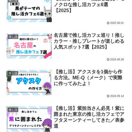
推し活
ノクロな推し活カフェ6選
【2025】
2025.06.01
名古屋で推し活カフェ巡り！推し
推し活
カラー・推しプレートが楽しめる
人気スポット7選【2025】
2024.09.28
【推し活】アクスタを1個から作
推し活
る方法。ME-Q（メーク）で実際
に作ってみたよ！
2024.06.14
【推し活】紫担当さん必見！紫に
推し活
囲まれた東京の推し活カフェでア
フタヌーンティーしてきた／表参
道