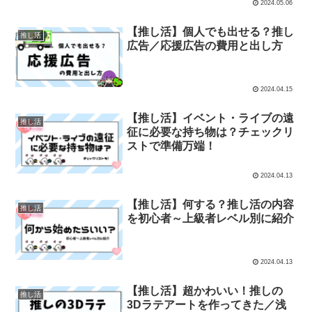
2024.05.06
【推し活】個人でも出せる？推し
推し活
広告／応援広告の費用と出し方
2024.04.15
【推し活】イベント・ライブの遠
推し活
征に必要な持ち物は？チェックリ
ストで準備万端！
2024.04.13
【推し活】何する？推し活の内容
推し活
を初心者～上級者レベル別に紹介
2024.04.13
【推し活】超かわいい！推しの
推し活
3Dラテアートを作ってきた／浅