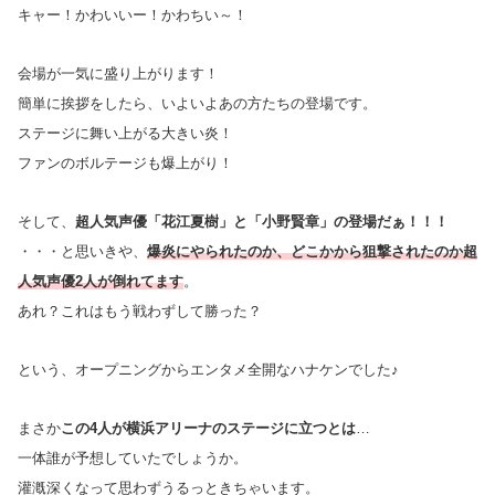
キャー！かわいいー！かわちい～！
会場が一気に盛り上がります！
簡単に挨拶をしたら、いよいよあの方たちの登場です。
ステージに舞い上がる大きい炎！
ファンのボルテージも爆上がり！
そして、
超人気声優「花江夏樹」と「小野賢章」の登場だぁ！！！
・・・と思いきや、
爆炎にやられたのか、どこかから狙撃されたのか超
人気声優2人が倒れてます
。
あれ？これはもう戦わずして勝った？
という、オープニングからエンタメ全開なハナケンでした♪
まさか
この4人が横浜アリーナのステージに立つとは
…
一体誰が予想していたでしょうか。
灌漑深くなって思わずうるっときちゃいます。