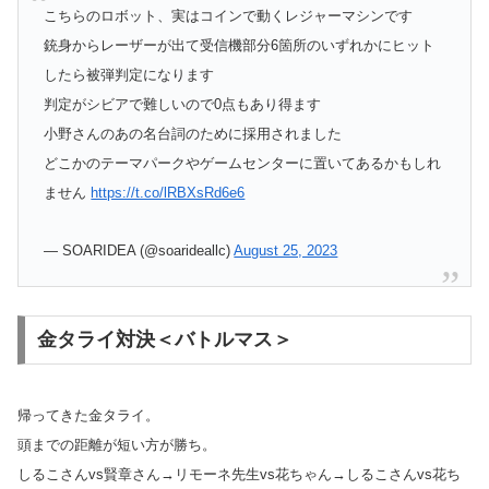
こちらのロボット、実はコインで動くレジャーマシンです
銃身からレーザーが出て受信機部分6箇所のいずれかにヒット
したら被弾判定になります
判定がシビアで難しいので0点もあり得ます
小野さんのあの名台詞のために採用されました
どこかのテーマパークやゲームセンターに置いてあるかもしれ
ません
https://t.co/lRBXsRd6e6
— SOARIDEA (@soarideallc)
August 25, 2023
金タライ対決＜バトルマス＞
帰ってきた金タライ。
頭までの距離が短い方が勝ち。
しるこさんvs賢章さん→リモーネ先生vs花ちゃん→しるこさんvs花ち