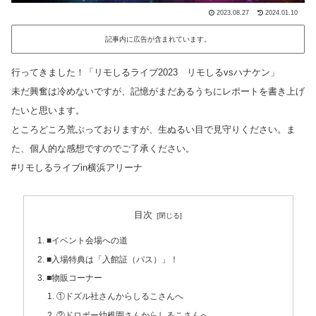
2023.08.27
2024.01.10
記事内に広告が含まれています。
行ってきました！「リモしるライブ2023 リモしるvsハナケン」
未だ興奮は冷めないですが、記憶がまだあるうちにレポートを書き上げ
たいと思います。
ところどころ荒ぶっておりますが、生ぬるい目で見守りください。ま
た、個人的な感想ですのでご了承ください。
#リモしるライブin横浜アリーナ
目次
■イベント会場への道
■入場特典は「入館証（パス）」！
■物販コーナー
①ドズル社さんからしるこさんへ
②ドロボー幼稚園さんからしるこさんへ