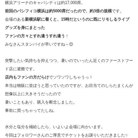
横浜アリーナのキャパシティは約17,000席。
前回のパシフィコ横浜は約5000席だったので、約3倍の規模
です。
会場のある
新横浜駅に着くと、15時だというのに既にリモしるライブ
グッズを身にまとった
ファンの方々とすれ違うすれ違う
！
みなさんスタンバイが早いですね～😊
突撃したい気持ちを抑えつつ、暑いのでいったん近くのファーストフー
ド店に避難です。
店内もファンの方だらけ
でソワソワしちゃうっ！
本当は物販に並ぼうと思っていたのですが、お目当てのしらたまくんが
想像以上に大きそうだったので
暑いこともあり、購入を断念しました。
事前に買っちゃってたしね。
水分と塩分を補給したら、いよいよ会場に向かいます。
今回はフォロワーさんのご厚意でチケットをお譲りいただきました✨