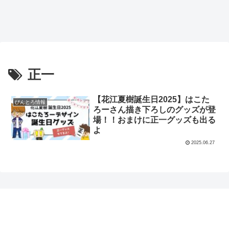
正一
【花江夏樹誕生日2025】はこた
びんとろ情報
ろーさん描き下ろしのグッズが登
場！！おまけに正一グッズも出る
よ
2025.06.27