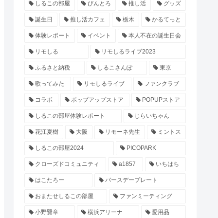
しるこの部屋
びんとろ
推し活
グッズ
誕生日
推し活カフェ
栃木
かるてっと
体験レポート
イベント
本人不在の誕生日会
リモしる
リモしるライブ2023
ふるさと納税
しるこさんぽ
東京
歌ってみた
リモしるライブ
ファンクラブ
コラボ
ポップアップストア
POPUPストア
しるこの部屋体験レポート
じらいちゃん
花江夏樹
大阪
リモーネ先生
ミントス
しるこの部屋2024
PICOPARK
クローズドコミュニティ
a1857
いちはち
はこたろー
バースデープレート
おまたせしるこの部屋
ファンミーティング
小野賢章
横浜アリーナ
愛用品