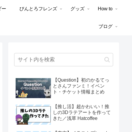
ダー
びんとろフレンズ
グッズ
How to
ブログ
【Question】初のかるてっ
とさんファンミ！イベン
ト・チケット情報まとめ
【推し活】超かわいい！推
しの3Dラテアートを作って
きた／浅草 Hatcoffee