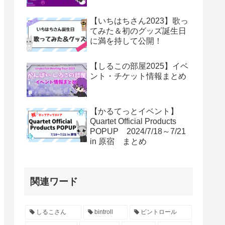
【いちはちさん2023】歌っ
てみた＆初のグッズ誕生日
に満を持して公開！
【しるこの部屋2025】イベ
ント・チケット情報まとめ
【かるてっとイベント】
Quartet Official Products
POPUP 2024/7/18～7/21
in 原宿 まとめ
関連ワード
しるこさん
bintroll
ビントロール