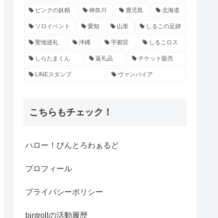
ピンクの妖精
神奈川
鹿児島
北海道
ソロイベント
愛知
山形
しるこの足跡
聖地巡礼
沖縄
宇都宮
しるこロス
しらたまくん
返礼品
チケット販売
LINEスタンプ
ヴァンパイア
こちらもチェック！
ハロー！びんとろわぁるど
プロフィール
プライバシーポリシー
bintrollの活動履歴