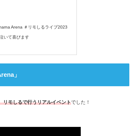
kohama Arena ＃リモしるライブ2023
泣いて喜びます
rena」
、リモしるで行うリアルイベント
でした！