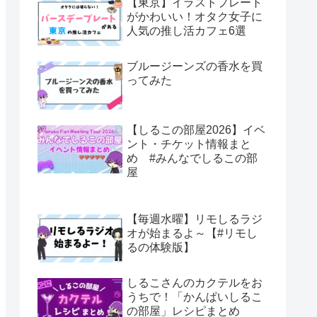
【東京】イラストプレート
がかわいい！オタク女子に
人気の推し活カフェ6選
ブルージーンズの香水を買
ってみた
【しるこの部屋2026】イベ
ント・チケット情報まと
め #みんなでしるこの部
屋
【毎週水曜】リモしるラジ
オが始まるよ～【#リモし
るの体験版】
しるこさんのカクテルをお
うちで！「かんぱいしるこ
の部屋」レシピまとめ