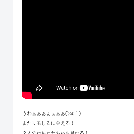
うわぁぁぁぁぁぁぁ(´;ω;｀)
またリモしるに会える！
２人のわちゃわちゃを見れる！