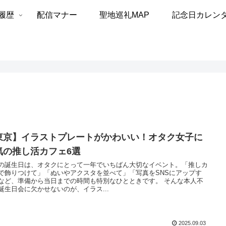
履歴
配信マナー
聖地巡礼MAP
記念日カレン
東京】イラストプレートがかわいい！オタク女子に
気の推し活カフェ6選
の誕生日は、オタクにとって一年でいちばん大切なイベント。「推しカ
で飾りつけて」「ぬいやアクスタを並べて」「写真をSNSにアップす
など、準備から当日までの時間も特別なひとときです。 そんな本人不
誕生日会に欠かせないのが、イラス...
2025.09.03