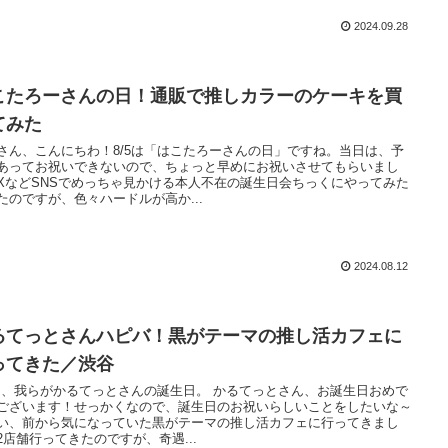
2024.09.28
こたろーさんの日！通販で推しカラーのケーキを買
てみた
さん、こんにちわ！8/5は「はこたろーさんの日」ですね。当日は、予
あってお祝いできないので、ちょっと早めにお祝いさせてもらいまし
XなどSNSでめっちゃ見かける本人不在の誕生日会ちっくにやってみた
たのですが、色々ハードルが高か...
2024.08.12
るてっとさんハピバ！黒がテーマの推し活カフェに
ってきた／渋谷
8は、我らがかるてっとさんの誕生日。 かるてっとさん、お誕生日おめで
ございます！せっかくなので、誕生日のお祝いらしいことをしたいな～
い、前から気になっていた黒がテーマの推し活カフェに行ってきまし
2店舗行ってきたのですが、奇遇...