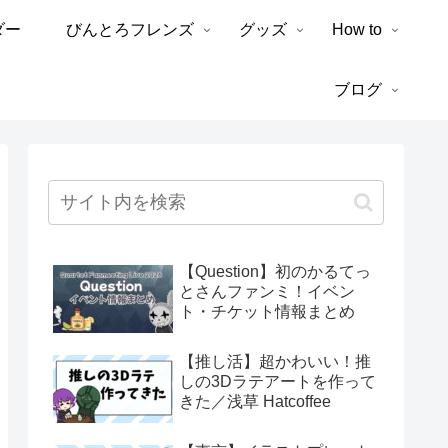
ダー
びんとろフレンズ
グッズ
How to
ブログ
【Question】初のかるてっ
とさんファンミ！イベン
ト・チケット情報まとめ
【推し活】超かわいい！推
しの3Dラテアートを作って
きた／浅草 Hatcoffee