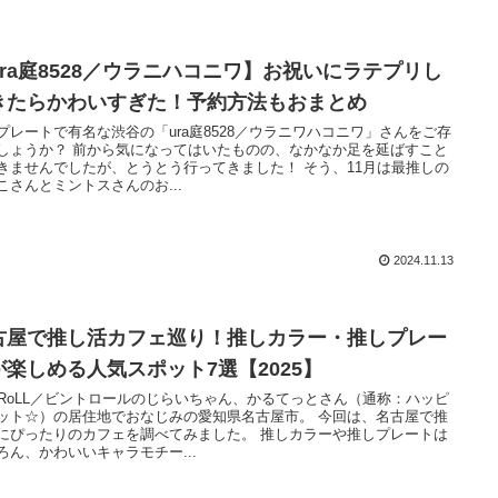
ura庭8528／ウラニハコニワ】お祝いにラテプリし
きたらかわいすぎた！予約方法もおまとめ
プレートで有名な渋谷の「ura庭8528／ウラニワハコニワ」さんをご存
しょうか？ 前から気になってはいたものの、なかなか足を延ばすこと
きませんでしたが、とうとう行ってきました！ そう、11月は最推しの
こさんとミントスさんのお...
2024.11.13
古屋で推し活カフェ巡り！推しカラー・推しプレー
が楽しめる人気スポット7選【2025】
nTRoLL／ビントロールのじらいちゃん、かるてっとさん（通称：ハッピ
ット☆）の居住地でおなじみの愛知県名古屋市。 今回は、名古屋で推
にぴったりのカフェを調べてみました。 推しカラーや推しプレートは
ろん、かわいいキャラモチー...