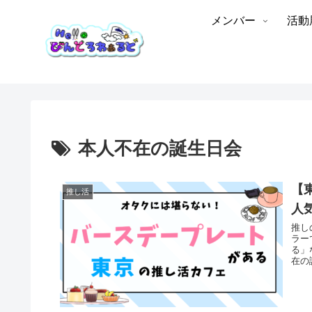
メンバー
活動
本人不在の誕生日会
【
推し活
人
推し
ラー
る」
在の