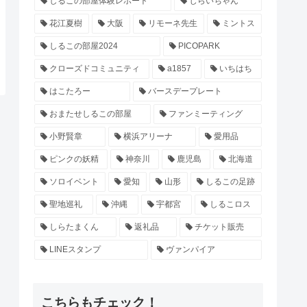
しるこの部屋体験レポート
じらいちゃん
花江夏樹
大阪
リモーネ先生
ミントス
しるこの部屋2024
PICOPARK
クローズドコミュニティ
a1857
いちはち
はこたろー
バースデープレート
おまたせしるこの部屋
ファンミーティング
小野賢章
横浜アリーナ
愛用品
ピンクの妖精
神奈川
鹿児島
北海道
ソロイベント
愛知
山形
しるこの足跡
聖地巡礼
沖縄
宇都宮
しるこロス
しらたまくん
返礼品
チケット販売
LINEスタンプ
ヴァンパイア
こちらもチェック！