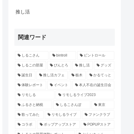
推し活
関連ワード
しるこさん
bintroll
ビントロール
しるこの部屋
びんとろ
推し活
グッズ
誕生日
推し活カフェ
栃木
かるてっと
体験レポート
イベント
本人不在の誕生日会
リモしる
リモしるライブ2023
ふるさと納税
しるこさんぽ
東京
歌ってみた
リモしるライブ
ファンクラブ
コラボ
ポップアップストア
POPUPストア