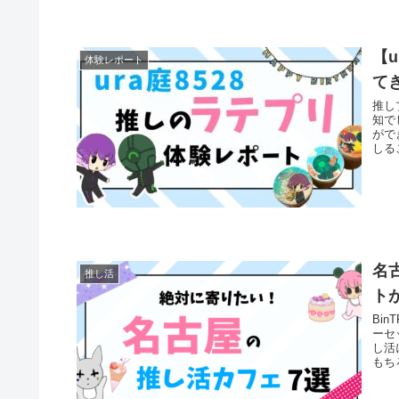
【
体験レポート
て
推し
知で
がで
しる
名
推し活
ト
Bi
ーセ
し活
もち