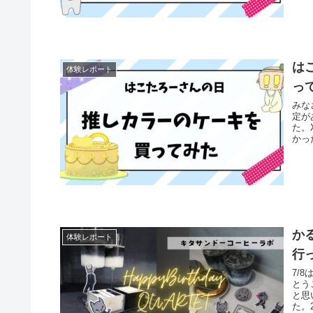
は
体験レポート
っ
みな
定が
た。
かっ
か
体験レポート
行
7/
とう
と思
た。